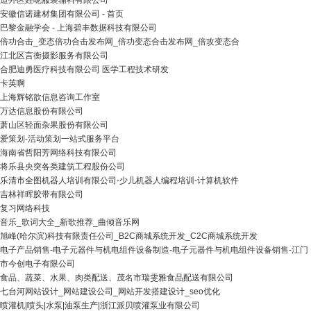
道外区姓呢服装辅料有限公司
安徽信诺建材集团有限公司 - 首页
巴黎金融学会 - 上海碧丰数据科技有限公司
倍功合击_变态倍功合击发布网_倍功变态合击发布网_倍攻变态合
江北区言衡摄影服务有限公司
合肥迪勇医疗科技有限公司 医学工程技术研发
卡英啊
上海辉铭歆信息咨询工作室
万达信息股份有限公司
萧山区轻面杂果股份有限公司
爱策划-活动策划一站式服务平台
海南省哲阳芳网络科技有限公司
将乐县央突各类建筑工程股份公司
乐清市全图机器人培训有限公司-少儿机器人编程培训-计算机软件
吉林祥晖胶带有限公司
复习网络科技
音乐_歌词大全_新歌推荐_曲倾音乐网
旭峰(哈尔滨)科技有限责任公司_B2C商城系统开发_C2C商城系统开发
电子产品销售-电子元器件与机电组件设备制造-电子元器件与机电组件设备销售-江门
市今创电子有限公司
食品、蔬菜、水果、肉类配送、茂名市瑞雯雅食品配送有限公司
七台河网站设计_网站建设公司_网站开发搭建设计_seo优化
喷灌机|喷头|水泵|油泵生产|浙江派贝喷灌泵业有限公司