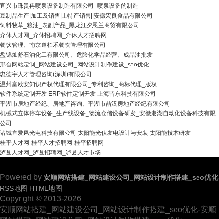
宜兴市珠贵冉喷泉设备制造有限公司_喷泉设备的制造
豆制品生产|加工及销售|土特产销售||安徽宏良食品有限公司
饲料牧草_粮油_农副产品_黑龙江夕恩兰商贸有限公司
介休人才网_介休招聘网_介休人才招聘网
餐饮管理、南京道柏禾餐饮管理有限公司
盘锦灿舒石油化工有限公司、危险化学品经营、成品油批发
邢台网站定制_网站建设公司_网站设计制作建设_seo优化
忠德宇人才管理咨询(深圳)有限公司
温州富欧安知识产权代理有限公司_专利咨询_商标代理_版权
软件系统定制开发 ERP软件定制开发 上海晋东科技有限公司
平湖市房地产经纪、房地产咨询、平湖市喆汉房地产经纪有限公司
机械式立体停车设备_生产线设备_物流仓储设备研发_安徽港湖自动化设备科技有限
公司
诸城宣爱风光电科技有限公司 太阳能光伏发电设计与安装 太阳能技术研发
桂平人才网-桂平人才招聘网-桂平招聘网
泸县人才网_泸县招聘网_泸县人才市场
Powered by
安顺网站搭建_网站建设公司_网站设计制作搭建_seo优化
RSS地图
HTML地图
Copyright
© 2013-2026
安顺网站搭建_网站建设公司_网站设计制作搭建_seo优化-安顺