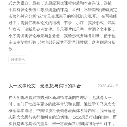
式尤为紧迫。最初，选题应聚拢课程实质和本身兴味，选拔一
个具有议论价值且尊府满盈的课题。举例，不错围绕“酸碱滴定
实验的舛讹分析”或“常见金属离子的检测形式”张开。 在写稿经
过中，需解任科学论文的结构：节录、小序、实验形式、鸿沟
与盘考、论断及参考文件。节录要片纸只字，空洞全文中枢；
小序需讲明议论布景与意念念；实验形式要详备明晰，便于他
东谈主复推行验；鸿沟部分应客不雅呈现数据，盘考则需分析
数
维修资讯
大一政事论文：念念想与实行的纠合
2026-04-15
在大学阶段嘉兴市秀洲区新城街道花图料理店，尤其是大一
时，咱们开动战斗更多的政事常识和表面。通过学习马克念念
概念基本道理、中国特质社会概念表面体系等内容，我长远意
志到念念想与实行相纠合的迫切性。 念念想是行径的指南，而
实行是查考真谛的圭臬。惟一将表面常识期骗到骨子生计中，