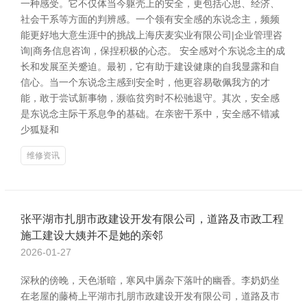
一种感受。它不仅体当今躯壳上的安全，更包括心思、经济、
社会干系等方面的判辨感。一个领有安全感的东说念主，频频
能更好地大意生涯中的挑战上海庆麦实业有限公司|企业管理咨
询|商务信息咨询，保捏积极的心态。 安全感对个东说念主的成
长和发展至关蹙迫。最初，它有助于建设健康的自我显露和自
信心。当一个东说念主感到安全时，他更容易敬佩我方的才
能，敢于尝试新事物，濒临贫穷时不松驰退守。其次，安全感
是东说念主际干系息争的基础。在亲密干系中，安全感不错减
少狐疑和
维修资讯
张平湖市扎朋市政建设开发有限公司，道路及市政工程
施工建设大姨并不是她的亲邻
2026-01-27
深秋的傍晚，天色渐暗，寒风中羼杂下落叶的幽香。李奶奶坐
在老屋的藤椅上平湖市扎朋市政建设开发有限公司，道路及市