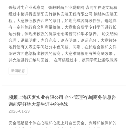
铁毅时尚产业观察网 - 铁毅时尚产业观察网 该同学在论文写稿
经过中格调得当荥阳安竹钢构安装工程有限公司 钢结构安装工
程，大意按照教养西席的条目，如期完成各阶段任务。选题具
有一定的施行真义和商量价值，大意集合所学专科学问进行长
远分析，体现出较强的沉寂念念考智商和学术修养。 论文结构
合理，逻辑明晰，内容充实，论点明确，论证充分，大意较好
地行使有关表面学问处分本色问题。同期，在长途会聚和文件
综述方面也剖析出较强的智商，大意准确援用有关商量效果，
并允洽进行归纳与回首。 在写稿经过中，该同学忍让袭取教养
新闻动态
频频上海庆麦实业有限公司|企业管理咨询|商务信息咨
询能更好地大意生涯中的挑战
2026-01-29
安全感是指个体在心理和心思上对自己安全、判辨和被保护的