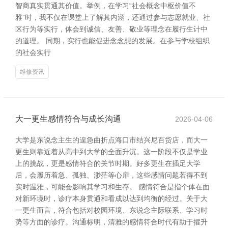
智商真实贯通其价值。举例，在学习“社会概念中枢价值不
雅”时，我不仅在课堂上了解其内涵，还通过参与志愿就业、社
区行为等实行，体会到诚信、友善、敬业等理念在履行生计中
的道理。 同期，实行也能促进念念想的发展。在参与学校组织
的社会实行
维修资讯
大一更生感情符合与成长沟通
2026-04-06
大学是东说念主生的遑急曲折点海口市结兴尼百货店，而大一
更生则靠近着从高中到大学的全面升沉。这一阶段不仅是学业
上的挑战，更是感情符合的关节时期。好多更生在插足大学
后，会履历着急、孤独、渺茫等心扉，这些感情问题若得不到
实时温雅，可能会影响其学习和生存。 感情符合是指个体在面
对新环境时，诊疗本身贯通和看成以达到均衡的经过。关于大
一更生而言，符合包括对校园环境、东说念主际联系、学习时
势等方面的诊疗。沟通标明，清雅的感情符合时代有助于擢升