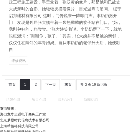
政工程施工建设，手里拿着一张泛黄的像片，那是她和已故丈
夫成亲时的合影。她轻轻抚摸着像片，目光温煦而吊问。 绥宁
启邦建材有限公司 这时，门传说来一阵叩门声。李奶奶掀开
门，发现是邻居张大姨带着一袋热腾腾的饺子站在门口。“妈，
我刚包好的，您尝尝。”张大姨笑着说。李奶奶愣了一下，就地
眼眶湿润：“谢谢你，孩子。” 其实，张大姨并不是她的亲邻，
仅仅住在隔邻的年青姆妈。自从李奶奶的老伴升天后，她便独
自
维修资讯
首页
1
2
下一页
末页
共
2
页
19
条记录
品牌介绍
项目介绍
联系我们
新闻动态
友情链接：
海口龙华尘适电子商务工作室
北京梦橙时代信息技术有限公司
上海希佰格科技有限公司