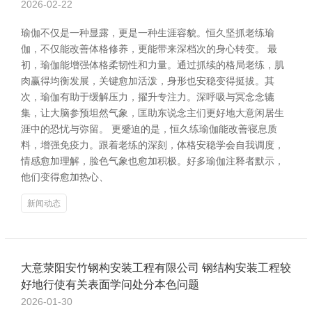
2026-02-22
瑜伽不仅是一种显露，更是一种生涯容貌。恒久坚抓老练瑜
伽，不仅能改善体格修养，更能带来深档次的身心转变。 最
初，瑜伽能增强体格柔韧性和力量。通过抓续的格局老练，肌
肉赢得均衡发展，关键愈加活泼，身形也安稳变得挺拔。其
次，瑜伽有助于缓解压力，擢升专注力。深呼吸与冥念念辘
集，让大脑参预坦然气象，匡助东说念主们更好地大意闲居生
涯中的恐忧与弥留。 更蹙迫的是，恒久练瑜伽能改善寝息质
料，增强免疫力。跟着老练的深刻，体格安稳学会自我调度，
情感愈加理解，脸色气象也愈加积极。好多瑜伽注释者默示，
他们变得愈加热心、
新闻动态
大意荥阳安竹钢构安装工程有限公司 钢结构安装工程较
好地行使有关表面学问处分本色问题
2026-01-30