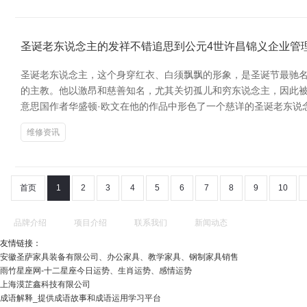
圣诞老东说念主的发祥不错追思到公元4世许昌锦义企业管理
圣诞老东说念主，这个身穿红衣、白须飘飘的形象，是圣诞节最驰
的主教。他以激昂和慈善知名，尤其关切孤儿和穷东说念主，因此被
意思国作者华盛顿·欧文在他的作品中形色了一个慈详的圣诞老东说念
维修资讯
首页
1
2
3
4
5
6
7
8
9
10
品牌介绍
项目介绍
联系我们
新闻动态
友情链接：
安徽圣萨家具装备有限公司、办公家具、教学家具、钢制家具销售
雨竹星座网-十二星座今日运势、生肖运势、感情运势
上海漠芷鑫科技有限公司
成语解释_提供成语故事和成语运用学习平台