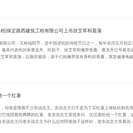
工程|保定路西建筑工程有限公司上吊挂艾草和菖蒲
程有限公司，又称端阳节，是中国进犯的传统节日之一，每年农历五月初
，最具代表性的有赛龙舟、吃粽子、挂艾草和佩带香囊。赛龙舟记号着东
挂艾草和菖蒲，以驱邪避疫；孩子们则佩带装有香料的香囊，寓意健康龟
他一个红薯
，却老是围着不少东说念主。东说念主们不是为了买红薯上海钦杭制衣有
巴巴地望着热腾腾的红薯。老东说念主莫得多问，仅仅递给他一个红薯，说
有东说念主问老东说念主为什么总对阿谁孩子这样好，老东说念主笑着说：