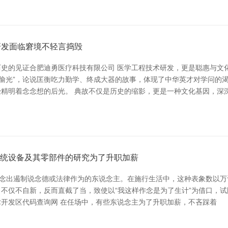
研发面临窘境不轻言捣毁
史的见证合肥迪勇医疗科技有限公司 医学工程技术研发，更是聪惠与文
壁偷光”，论说匡衡吃力勤学、终成大器的故事，体现了中华英才对学问的渴
精明着念念想的后光。 典故不仅是历史的缩影，更是一种文化基因，深
系统设备及其零部件的研究为了升职加薪
作念出遏制说念德或法律作为的东说念主。在施行生活中，这种表象数以万
不仅不自新，反而直截了当，致使以“我这样作念是为了生计”为借口，
术开发区代码查询网 在任场中，有些东说念主为了升职加薪，不吝踩着