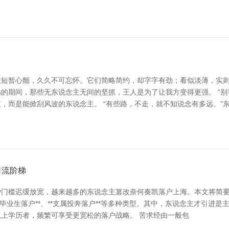
短暂心颤，久久不可忘怀。它们简略简约，却字字有劲；看似淡薄，实则深
的期间，那些无东说念主无间的坚抓，王人是为了让我方变得更强。 “别
，而是能掀刮风波的东说念主。 “有些路，不走，就不知说念有多远。”
司流阶梯
门槛迟缓放宽，越来越多的东说念主篡改奈何奏凯落户上海。本文将简要
*应届毕业生落户**、**支属投奔落户**等多种类型。其中，东说念主才引
上学历者，频繁可享受更宽松的落户战略。 苦求经由一般包