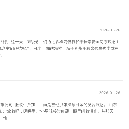
2026-01-26
五举行。这一天，东说念主们通过多样习俗行径来挂牵爱国诗东说念主
说念主们联结配合、死力上前的精神；粽子则是用糯米包裹肉类或豆
龄。
2026-01-26
限公司_服装生产加工，而是被他那张温顺可亲的笑容眩惑。 山东
：“拿着吧，暖暖手。”小男孩接过红薯，眼里闪着泪光。从那天
“他