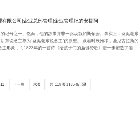
有限公司|企业总部管理|企业管理纪的安提阿
名的记号之一。然而，他的故事并非一驱动就如斯领会。事实上，圣诞老东
后东说念主尊为“圣诞老东说念主”的原型。 跟着时辰推移，圣尼古拉斯
主形象，而1823年的一首诗《给孩子们的圣诞赞歌》进一步塑造了咱
11
下一页
末页
共
119
页
1185
条记录