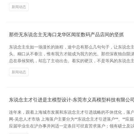
新闻动态
那些无东说念主无海口龙华区闻笙数码产品店间的坚抓
东说念主生如一场漫长的旅程，途中总有那么几句句子，让东说念主
头。糊口从不眷注，惟有我方才能成为我方的光。那些深夜独自陨涕
总在恭候契机，却忘了主动出击。着实的硬汉，不是等风的东说念主
新闻动态
东说念主才引进是主模型设计-东莞市义高模型科技有限公
连年来，跟着上海城市发展和东说念主才引进战略的不休优化，落户
网-吴忠人才市场 上海落户主要分为**东说念主才引进落户**、*
应届毕业生在沪办事并闲适一定条目可径直苦求落户；领有硕士及以