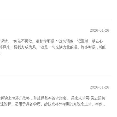
2026-01-26
情。 “你若不勇敢，谁替你顽强？”这句话像一记重锤，敲在心
等风来，要我方成为风。”这是一句充满力量的话。许多时辰，咱们
东
2026-01-26
解读上海落户战略，并提供基本苦求指南。 吴忠人才网-吴忠招聘
进是主流阶梯，适用于具备学历、妙技或格外孝顺的东说念主才。举例，