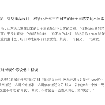
发、针纺织品设计、棉纱化纤丝主在日常的日子里感受到不日常
动，让东说念主在日常的日子里感受到不日常的柔和。 “你是我生命的光
而在于揆时度势中的追随与知晓。 “你不在的本领，我总思你；你在我身
在粗重的生计里，咱们时时忽略了抒发爱意。其实，一个目光、一句致意、
还能展现个东说念主格调
念主印象深化丹东网站定制_网站建设公司_网站开发设计制作_seo优
温州搬迁，温州长途搬家，温州信泰搬迁公司 那么，若何接纳一个惟一
主不错取名“青岚”。其次，不错聚合一些古风词汇，如“墨染”、“