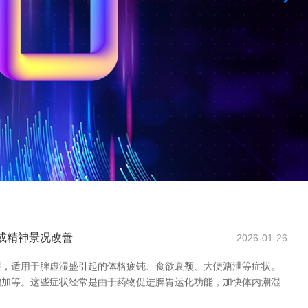
窄或精神景况改善
2026-01-26
祛湿，适用于脾虚湿盛引起的体格疲钝、食欲衰颓、大便溏泄等症状。
增加等。这些症状经常是由于药物促进脾胃运化功能，加快体内潮湿