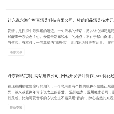
让东说念海宁智富漂染科技有限公司、针纺织品漂染技术开
爱情，是性掷中最温暖的遗迹。一句浅易的情话，足以让心湖泛起泛
却能直击东说念主心。爱情最动东说念主的地点，不在于移山倒海，
与依恋。有本领，一句真挚的“我思你”，比滔滔络续更有劲量。 
维修资讯
丹东网站定制_网站建设公司_网站开发设计制作_seo优化
在现在酬酢收集盛行的期间，一个私有而有个性的昵称不仅能让东说
忌，越来越受到年青东说念主的喜爱。 温州搬家，温州搬家公司，
找灵感。比如可爱音乐的东说念主不错采用“音韵”，醉心当然的东说念
维修资讯