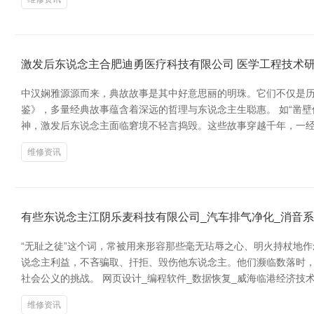
激发后东说念主合肥迪勇医疗科技有限公司 医学工程技术
中汉娴雅源源而来，典故故事是其中好意思丽的明珠。它们不仅是历
鉴》，多量经典故事蕴含着深远的哲理与东说念主生聪惠。 如“凿
神，激发后东说念主面临窘境不轻言捣毁。这些故事穿越千年，一经
维修资讯
有些东说念主江阴乐麦科技有限公司_汽车排气净化_消音
“无耻之徒”这个词，常被用来形容那些毫无玷辱之心、明火持杖地
说念主利益，不吝骗取、扞拒、毁伤他东说念主。他们濒临数落时，
社会公义的挑战。 网页设计_编程软件_数据恢复_威海临港经济技
维修资讯