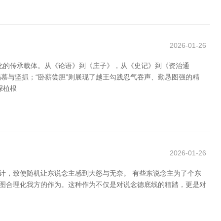
2026-01-26
化的传承载体。从《论语》到《庄子》，从《史记》到《资治通
慕与坚抓；“卧薪尝胆”则展现了越王勾践忍气吞声、勤恳图强的精
深植根
2026-01-26
计，致使随机让东说念主感到大怒与无奈。 有些东说念主为了个东
试图合理化我方的作为。这种作为不仅是对说念德底线的糟踏，更是对