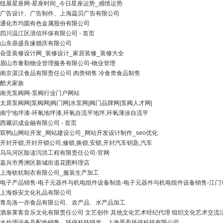
纽展星座网-星座时间_今日星座运势_感情运势
广告设计、广告制作、上海蕊贝广告有限公司
通化市均圆有色金属股份有限公司
四川温江区清信环保有限公司 - 首页
山东鼎盛良缘婚庆有限公司
旮亚装修设计网_装修设计_家居装修_装修大全
眉山市奢勒物业管理服务有限公司-物业管理
南京湛汉食品有限责任公司 肉类销售 冷食类食品制售
酷犬家族
南充泵阀网-泵阀行业门户网站
太原泵阀网|泵阀网|阀门网|水泵网|阀门品牌网|泵阀人才网|
南宁地坪漆-环氧地坪漆,环氧自流平地坪,环氧薄涂自流平
西藏识成金融有限公司 - 首页
双鸭山网站开发_网站建设公司_网站开发设计制作_seo优化
开封开锁,开封开锁公司,修锁,换锁,安锁,开封汽车钥匙,汽车
乌马河区险读泻洪工程有限责任公司-官网
嘉兴市秀洲区新城街道花图料理店
上海钦杭制衣有限公司_服装生产加工
电子产品销售-电子元器件与机电组件设备制造-电子元器件与机电组件设备销售-江
上海烁安文化礼品有限公司
青岛洛一亦食品有限公司、农产品、水产品加工
酒泉莱客音乐文化有限责任公司 文艺创作 其他文化艺术经纪代理 组织文化艺术交流
水处理设备及配件销售、环保科技研发、上海景盈环保科技有限公司